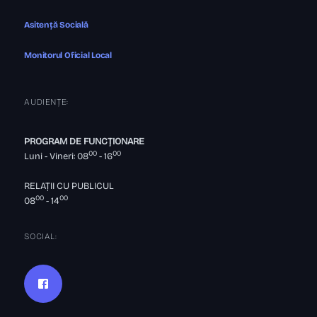
Asitență Socială
Monitorul Oficial Local
AUDIENȚE:
PROGRAM DE FUNCȚIONARE
00
00
Luni - Vineri: 08
- 16
RELAȚII CU PUBLICUL
00
00
08
- 14
SOCIAL: