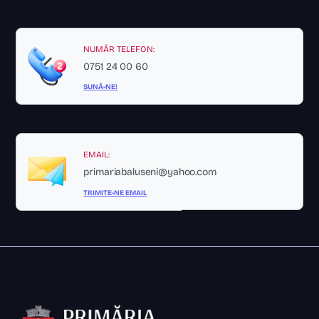
NUMĂR TELEFON:
0751 24 00 60
SUNĂ-NE!
EMAIL:
primariabaluseni@yahoo.com
TRIMITE-NE EMAIL