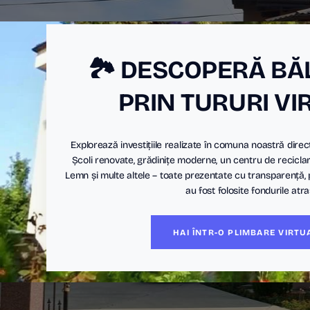
🏞️ DESCOPERĂ BĂ
PRIN TURURI VI
Explorează investițiile realizate în comuna noastră direc
Școli renovate, grădinițe moderne, un centru de reciclar
Lemn și multe altele – toate prezentate cu transparență,
au fost folosite fondurile atra
HAI ÎNTR-O PLIMBARE VIRTU