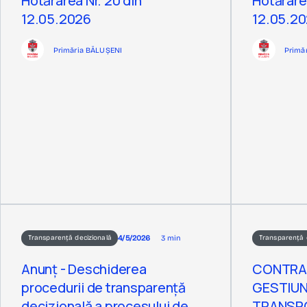
Hotărârea Nr. 20 din
Hotărârea
12.05.2026
12.05.2
Primăria BĂLUȘENI
Primă
4/5/2026
3 min
Transparență decizională
Transparență 
Anunț - Deschiderea
CONTRAC
procedurii de transparență
GESTIUNI
decizională a procesului de
TRANSPO