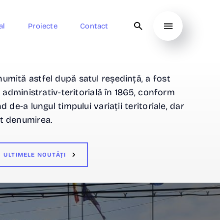
al
Proiecte
Contact
mită astfel după satul reședință, a fost
e administrativ-teritorială în 1865, conform
 de-a lungul timpului variații teritoriale, dar
t denumirea.
ULTIMELE NOUTĂȚI