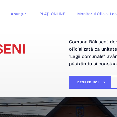
Anunțuri
PLĂȚI ONLINE
Monitorul Oficial Loc
Comuna Bălușeni, denu
ȘENI
oficializată ca unitat
"Legii comunale", având
păstrându-și constan
DESPRE NOI