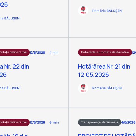
026
Primăria BĂLUȘENI
ria BĂLUȘENI
12/5/2026
4 min
12
rității deliberative
Hotărârile autorității deliberative
 Nr. 22 din
Hotărârea Nr. 21 din
026
12.05.2026
ria BĂLUȘENI
Primăria BĂLUȘENI
12/5/2026
6 min
4/5/2026
rității deliberative
Transparență decizională