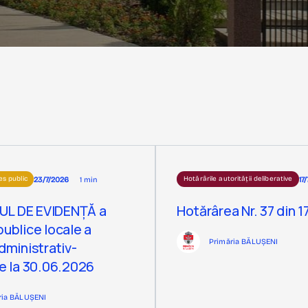
23/7/2026
1 min
17
es public
Hotărârile autorității deliberative
UL DE EVIDENȚĂ a
Hotărârea Nr. 37 din 
publice locale a
Primăria BĂLUȘENI
administrativ-
le la 30.06.2026
ria BĂLUȘENI