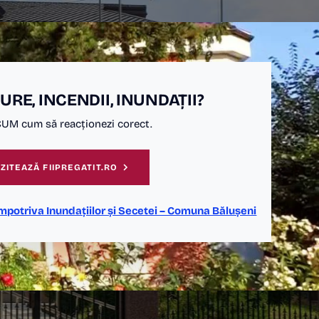
RE, INCENDII, INUNDAȚII?
CUM cum să reacționezi corect.
IZITEAZĂ FIIPREGATIT.RO
mpotriva Inundațiilor și Secetei – Comuna Bălușeni