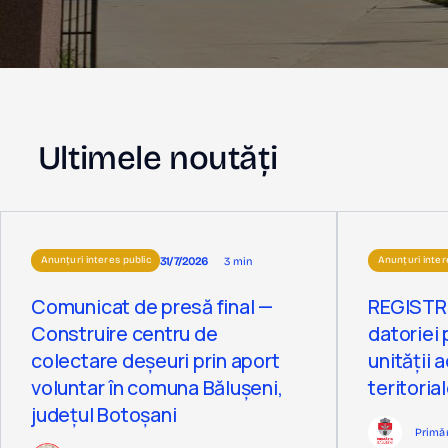
Ultimele noutăți
31/7/2026
3 min
Anunțuri interes public
Anunțuri inter
Comunicat de presă final —
REGISTR
Construire centru de
datoriei 
colectare deșeuri prin aport
unității 
voluntar în comuna Bălușeni,
teritoria
județul Botoșani
Primă