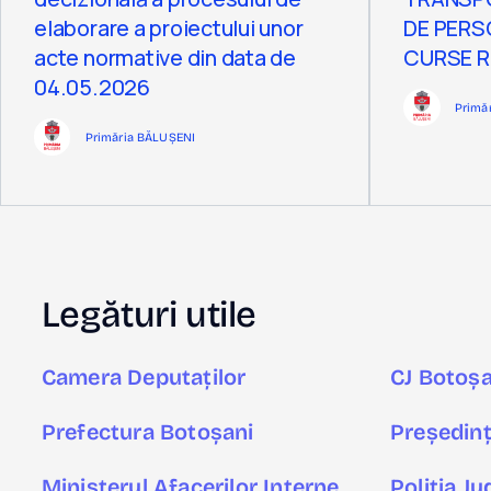
elaborare a proiectului unor
DE PERS
acte normative din data de
CURSE 
04.05.2026
Primă
Primăria BĂLUȘENI
Legături utile
Camera Deputaților
CJ Botoșa
Prefectura Botoșani
Președinț
Ministerul Afacerilor Interne
Poliţia J