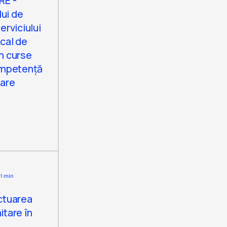
RE -
ui de
erviciului
ocal de
n curse
competență
tare
1 min
ectuarea
itare în