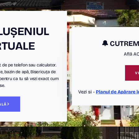
LUȘENIUL
RTUALE
🔔 CUTREMU
Află A
t de pe telefon sau calculator.
e, bazin de apă, Bisericuța de
V
 pentru ca tu să vezi exact cum
se.
Vezi si -
Planul de Apărare î
ALĂ