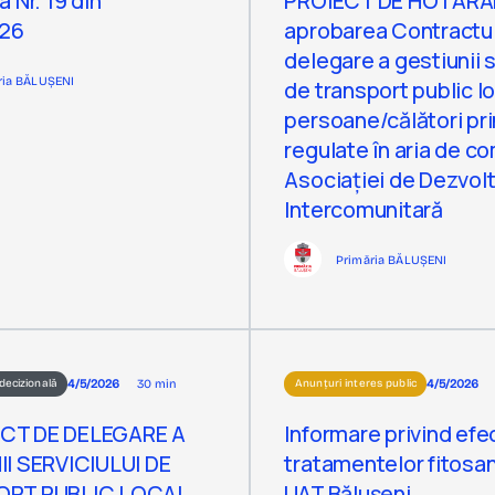
 Nr. 19 din
PROIECT DE HOTĂRÂ
026
aprobarea Contractul
delegare a gestiunii s
ria BĂLUȘENI
de transport public l
persoane/călători pri
regulate în aria de 
Asociației de Dezvol
Intercomunitară
Primăria BĂLUȘENI
4/5/2026
30 min
4/5/2026
decizională
Anunțuri interes public
T DE DELEGARE A
Informare privind ef
I SERVICIULUI DE
tratamentelor fitosan
RT PUBLIC LOCAL
UAT Bălușeni