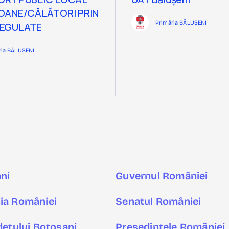
OANE/CĂLĂTORI PRIN
Primăria BĂLUȘENI
REGULATE
ria BĂLUȘENI
ni
Guvernul României
ia României
Senatul României
udeţului Botoșani
Preşedintele României