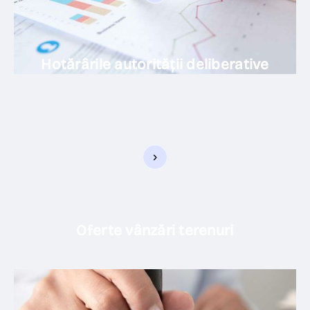
Hotărârile autorității deliberative
Oferte vânzări terenuri