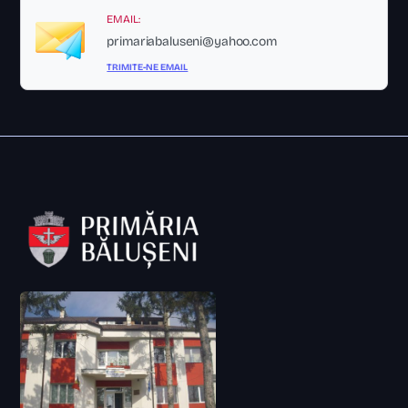
EMAIL:
primariabaluseni@yahoo.com
TRIMITE-NE EMAIL