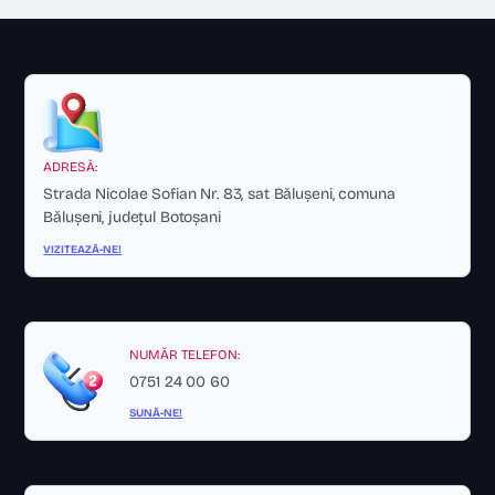
ADRESĂ:
Strada Nicolae Sofian Nr. 83, sat Bălușeni, comuna
Bălușeni, județul Botoșani
VIZITEAZĂ-NE!
NUMĂR TELEFON:
0751 24 00 60
SUNĂ-NE!