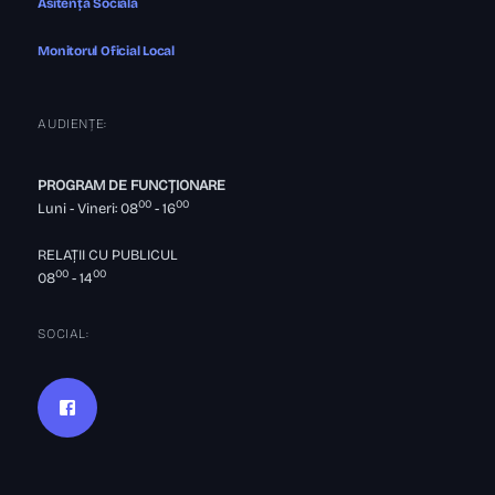
Asitență Socială
Monitorul Oficial Local
AUDIENȚE:
PROGRAM DE FUNCȚIONARE
00
00
Luni - Vineri: 08
- 16
RELAȚII CU PUBLICUL
00
00
08
- 14
SOCIAL: