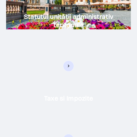
Statutul unității administrativ
teritoriale
Taxe si Impozite