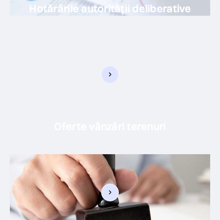
Hotărârile autorității deliberative
Oferte vânzări terenuri