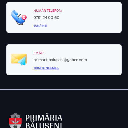
NUMĂR TELEFON:
0751 24 00 60
SUNĂ-NE!
EMAIL:
primariabaluseni@yahoo.com
TRIMITE-NE EMAIL