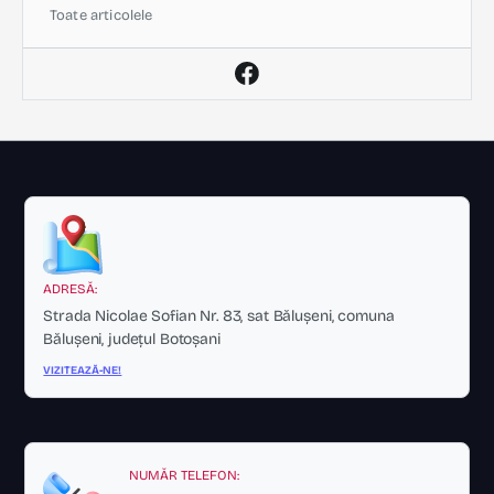
Toate articolele
ADRESĂ:
Strada Nicolae Sofian Nr. 83, sat Bălușeni, comuna
Bălușeni, județul Botoșani
VIZITEAZĂ-NE!
NUMĂR TELEFON: