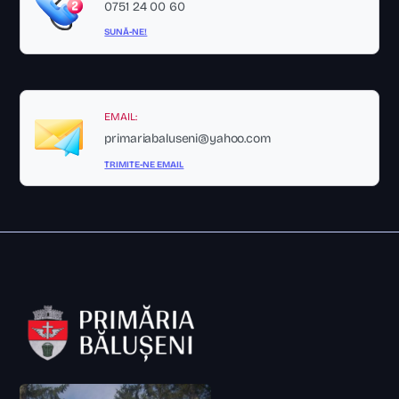
0751 24 00 60
SUNĂ-NE!
EMAIL:
primariabaluseni@yahoo.com
TRIMITE-NE EMAIL