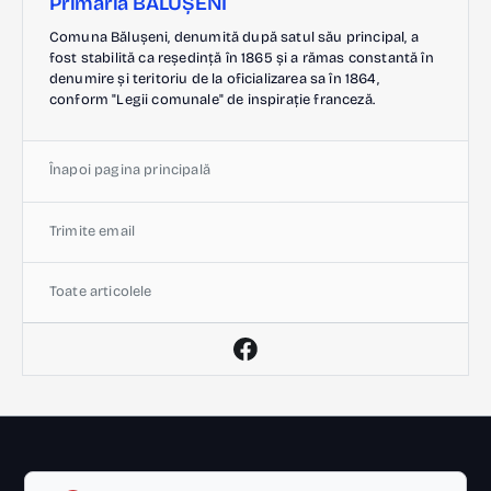
Primăria BĂLUȘENI
Comuna Bălușeni, denumită după satul său principal, a
fost stabilită ca reședință în 1865 și a rămas constantă în
denumire și teritoriu de la oficializarea sa în 1864,
conform "Legii comunale" de inspirație franceză.
Înapoi pagina principală
Trimite email
Toate articolele