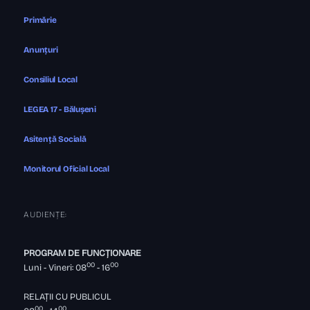
Primărie
Anunțuri
Consiliul Local
LEGEA 17 - Bălușeni
Asitență Socială
Monitorul Oficial Local
AUDIENȚE:
PROGRAM DE FUNCȚIONARE
00
00
Luni - Vineri: 08
- 16
RELAȚII CU PUBLICUL
00
00