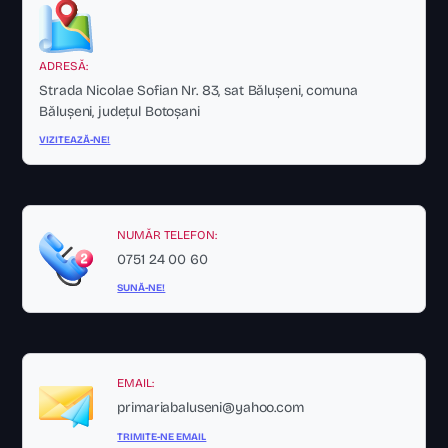
ADRESĂ:
Strada Nicolae Sofian Nr. 83, sat Bălușeni, comuna
Bălușeni, județul Botoșani
VIZITEAZĂ-NE!
NUMĂR TELEFON:
0751 24 00 60
SUNĂ-NE!
EMAIL:
primariabaluseni@yahoo.com
TRIMITE-NE EMAIL