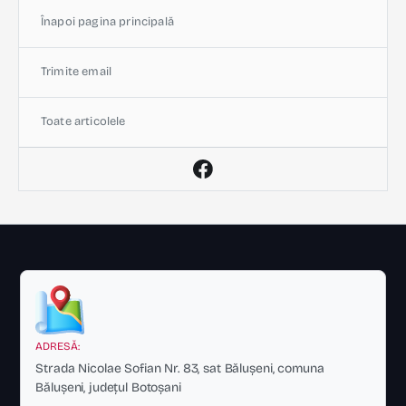
Înapoi pagina principală
Trimite email
Toate articolele
ADRESĂ:
Strada Nicolae Sofian Nr. 83, sat Bălușeni, comuna
Bălușeni, județul Botoșani