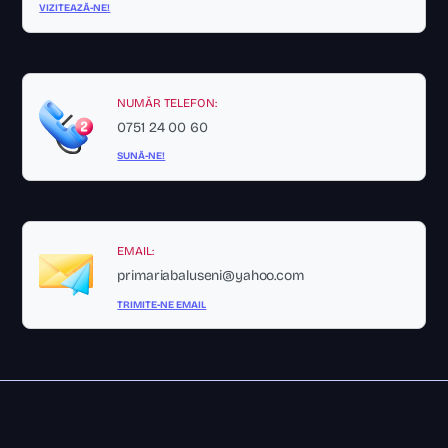
VIZITEAZĂ-NE!
NUMĂR TELEFON:
0751 24 00 60
SUNĂ-NE!
EMAIL:
primariabaluseni@yahoo.com
TRIMITE-NE EMAIL