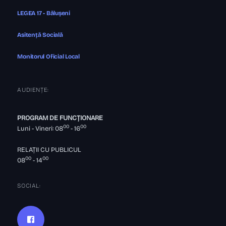
LEGEA 17 - Bălușeni
Asitență Socială
Monitorul Oficial Local
AUDIENȚE:
PROGRAM DE FUNCȚIONARE
00
00
Luni - Vineri: 08
- 16
RELAȚII CU PUBLICUL
00
00
08
- 14
SOCIAL: