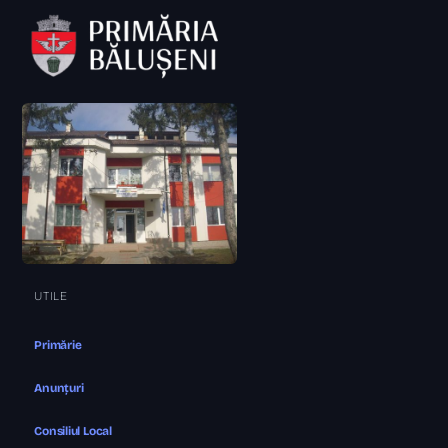
UTILE
Primărie
Anunțuri
Consiliul Local