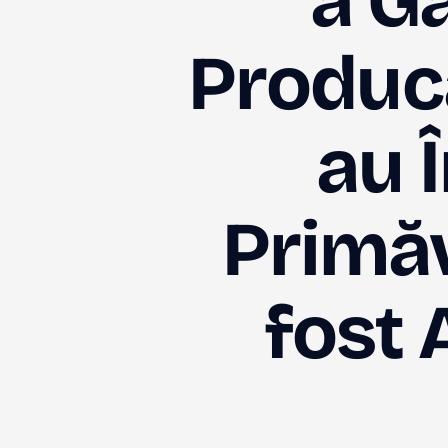
a G
Producă
au Î
Primăv
fost 