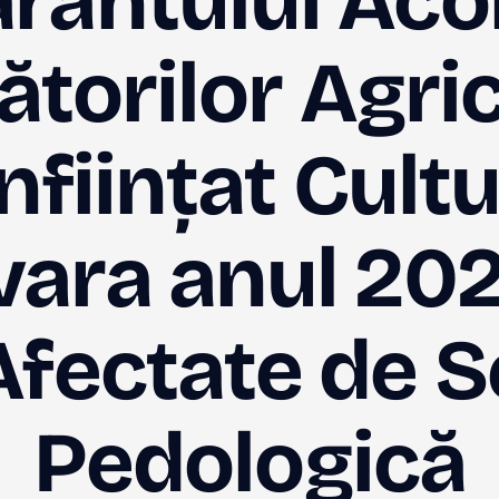
arantului Aco
torilor Agric
nființat Cultu
ara anul 202
Afectate de 
Pedologică