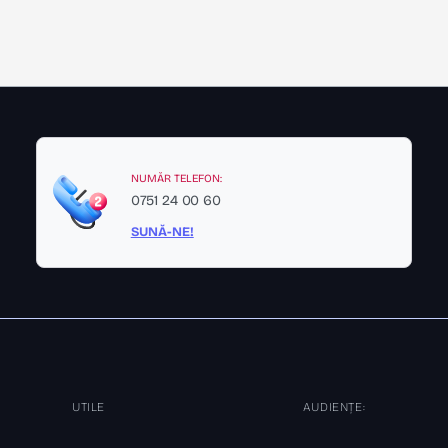
NUMĂR TELEFON:
0751 24 00 60
SUNĂ-NE!
UTILE
AUDIENȚE: