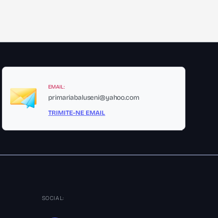
EMAIL:
primariabaluseni@yahoo.com
TRIMITE-NE EMAIL
SOCIAL: