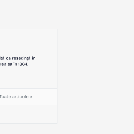
ită ca reședință în
rea sa în 1864,
Toate articolele