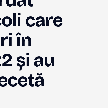
rdat
oli care
ri în
2 și au
Secetă