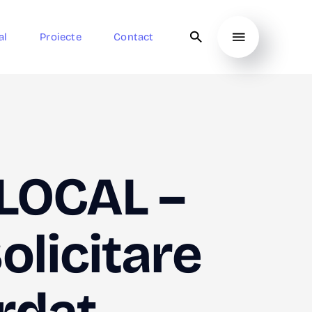
al
Proiecte
Contact
LOCAL –
olicitare