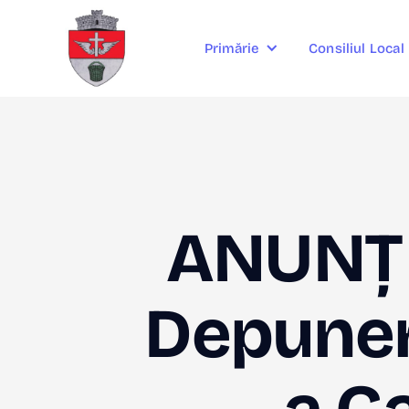
Consiliul Local
Primărie
ANUNȚ 
Depunere