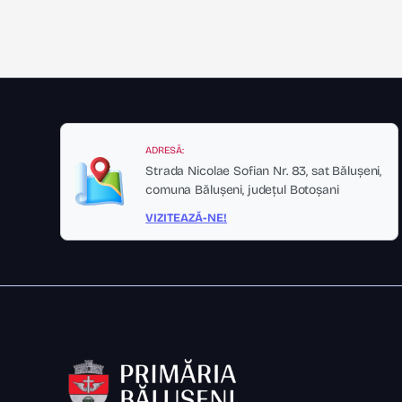
ADRESĂ:
Strada Nicolae Sofian Nr. 83, sat Bălușeni,
comuna Bălușeni, județul Botoșani
VIZITEAZĂ-NE!