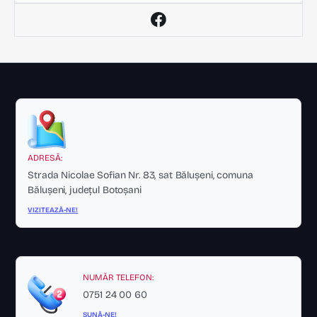
ADRESĂ:
Strada Nicolae Sofian Nr. 83, sat Bălușeni, comuna
Bălușeni, județul Botoșani
VIZITEAZĂ-NE!
NUMĂR TELEFON:
0751 24 00 60
SUNĂ-NE!