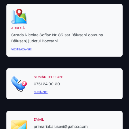
ADRESĂ:
Strada Nicolae Sofian Nr. 83, sat Bălușeni, comuna
Bălușeni, județul Botoșani
VIZITEAZĂ-NE!
NUMĂR TELEFON:
0751 24 00 60
SUNĂ-NE!
EMAIL:
primariabaluseni@yahoo.com