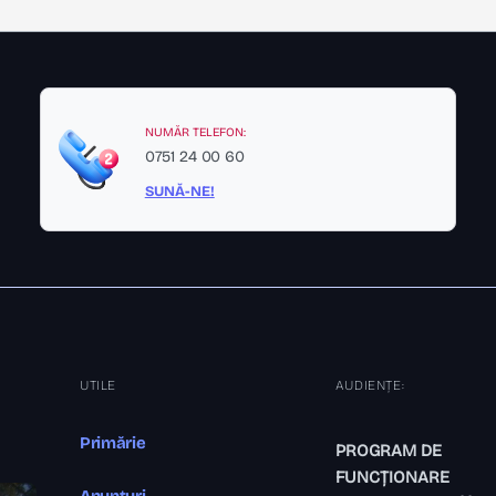
NUMĂR TELEFON:
0751 24 00 60
SUNĂ-NE!
UTILE
AUDIENȚE:
Primărie
PROGRAM DE
FUNCȚIONARE
Anunțuri