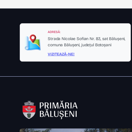
ADRESĂ:
Strada Nicolae Sofian Nr. 83, sat Bălușeni,
comuna Bălușeni, județul Botoșani
VIZITEAZĂ-NE!