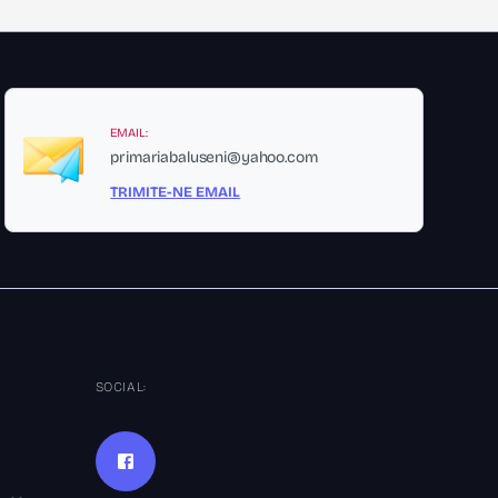
EMAIL:
primariabaluseni@yahoo.com
TRIMITE-NE EMAIL
SOCIAL: