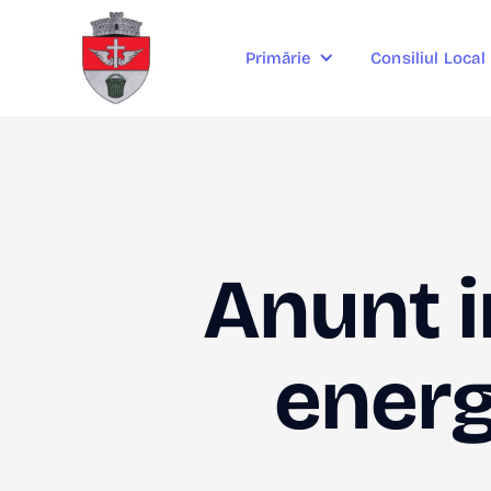
Consiliul Local
Primărie
Anunt i
energi