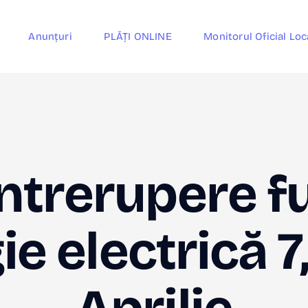
Anunțuri
PLĂȚI ONLINE
Monitorul Oficial Loc
ntrerupere f
e electrică 7,