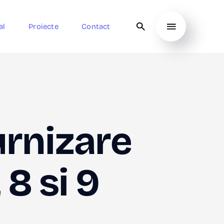
al
Proiecte
Contact
urnizare
 8 si 9