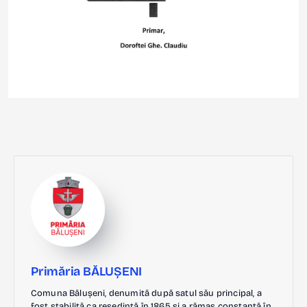
Primăria BĂLUȘENI
Comuna Bălușeni, denumită după satul său principal, a
fost stabilită ca reședință în 1865 și a rămas constantă în