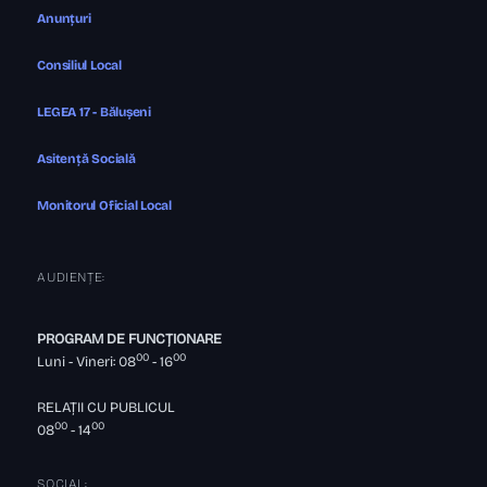
Anunțuri
Consiliul Local
LEGEA 17 - Bălușeni
Asitență Socială
Monitorul Oficial Local
AUDIENȚE:
PROGRAM DE FUNCȚIONARE
00
00
Luni - Vineri: 08
- 16
RELAȚII CU PUBLICUL
00
00
08
- 14
SOCIAL: