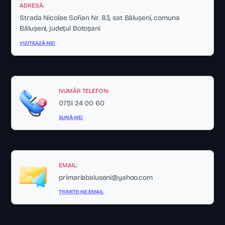
ADRESĂ:
Strada Nicolae Sofian Nr. 83, sat Bălușeni, comuna
Bălușeni, județul Botoșani
VIZITEAZĂ-NE!
NUMĂR TELEFON:
0751 24 00 60
SUNĂ-NE!
EMAIL:
primariabaluseni@yahoo.com
TRIMITE-NE EMAIL