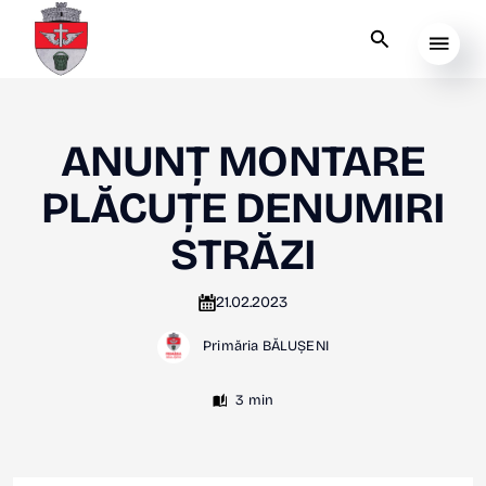
ANUNȚ MONTARE
PLĂCUȚE DENUMIRI
STRĂZI
21.02.2023
Primăria BĂLUȘENI
3 min