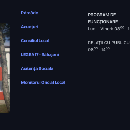
Primărie
PROGRAM DE
FUNCȚIONARE
Anunțuri
00
Luni - Vineri: 08
- 
Consiliul Local
RELAȚII CU PUBLICU
00
00
08
- 14
LEGEA 17 - Bălușeni
Asitență Socială
Monitorul Oficial Local