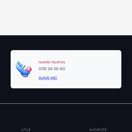
NUMĂR TELEFON:
0751 24 00 60
SUNĂ-NE!
UTILE
AUDIENȚE: