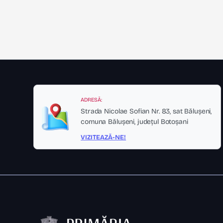
ADRESĂ:
Strada Nicolae Sofian Nr. 83, sat Bălușeni,
comuna Bălușeni, județul Botoșani
VIZITEAZĂ-NE!