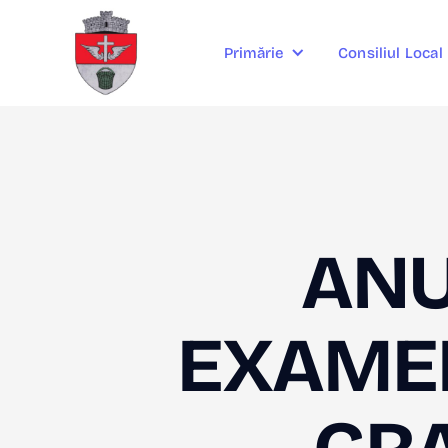
Consiliul Local
Primărie
ANU
EXAMEN