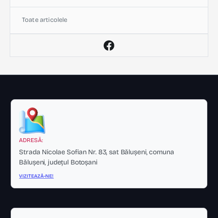
Toate articolele
ADRESĂ:
Strada Nicolae Sofian Nr. 83, sat Bălușeni, comuna
Bălușeni, județul Botoșani
VIZITEAZĂ-NE!