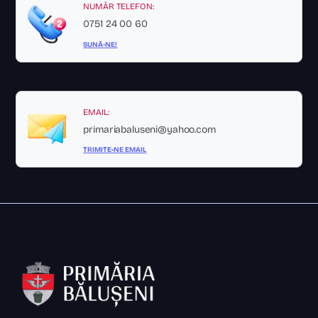
NUMĂR TELEFON:
0751 24 00 60
SUNĂ-NE!
EMAIL:
primariabaluseni@yahoo.com
TRIMITE-NE EMAIL