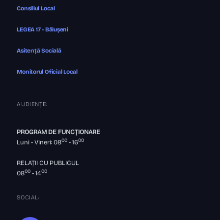
Consiliul Local
LEGEA 17 - Bălușeni
Asitență Socială
Monitorul Oficial Local
AUDIENȚE:
PROGRAM DE FUNCȚIONARE
00
00
Luni - Vineri: 08
- 16
RELAȚII CU PUBLICUL
00
00
08
- 14
SOCIAL: