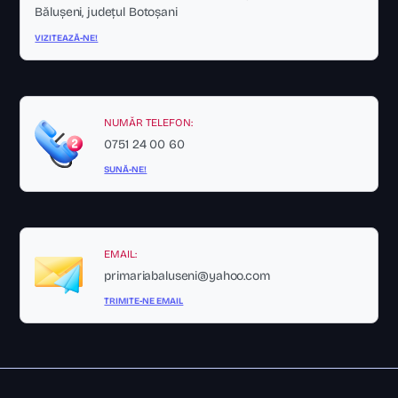
Bălușeni, județul Botoșani
VIZITEAZĂ-NE!
NUMĂR TELEFON:
0751 24 00 60
SUNĂ-NE!
EMAIL:
primariabaluseni@yahoo.com
TRIMITE-NE EMAIL