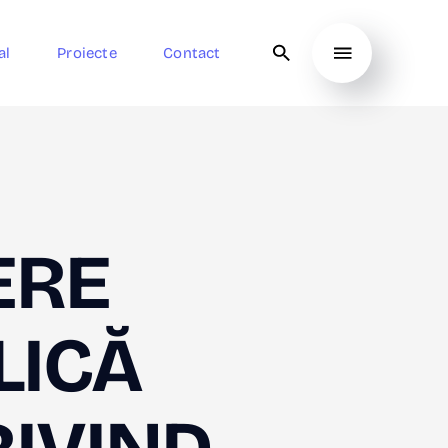
al
Proiecte
Contact
ERE
LICĂ