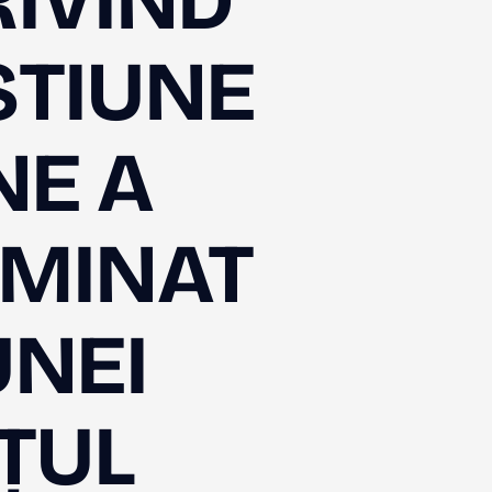
IVIND
STIUNE
NE A
UMINAT
UNEI
ȚUL