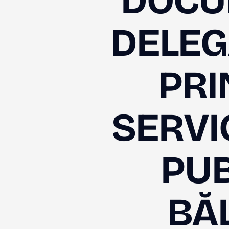
DOCU
DELEG
PRI
SERVI
PUB
BĂ