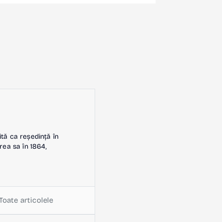
ită ca reședință în
rea sa în 1864,
Toate articolele