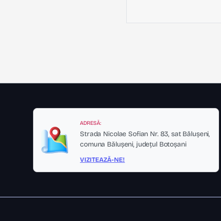
ADRESĂ:
Strada Nicolae Sofian Nr. 83, sat Bălușeni,
comuna Bălușeni, județul Botoșani
VIZITEAZĂ-NE!