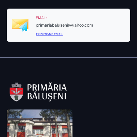
EMAIL:
primariabaluseni@yahoo.com
TRIMITE-NE EMAIL