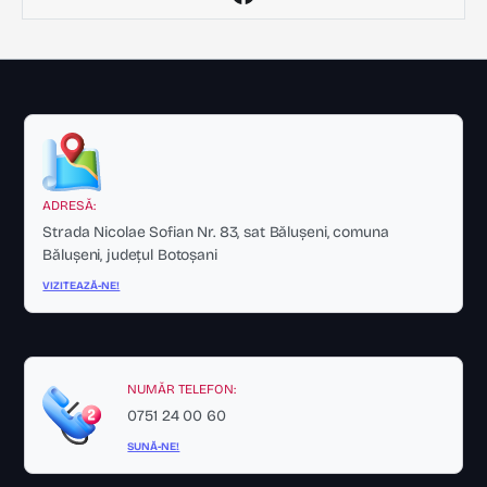
ADRESĂ:
Strada Nicolae Sofian Nr. 83, sat Bălușeni, comuna
Bălușeni, județul Botoșani
VIZITEAZĂ-NE!
NUMĂR TELEFON:
0751 24 00 60
SUNĂ-NE!