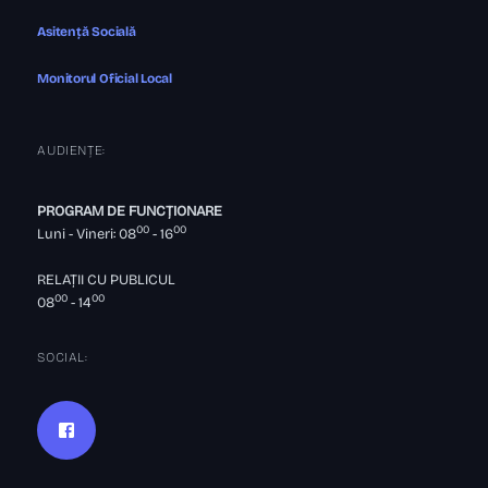
Asitență Socială
Monitorul Oficial Local
AUDIENȚE:
PROGRAM DE FUNCȚIONARE
00
00
Luni - Vineri: 08
- 16
RELAȚII CU PUBLICUL
00
00
08
- 14
SOCIAL: