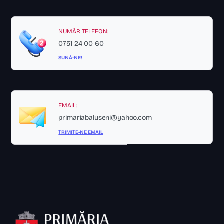
NUMĂR TELEFON:
0751 24 00 60
SUNĂ-NE!
EMAIL:
primariabaluseni@yahoo.com
TRIMITE-NE EMAIL