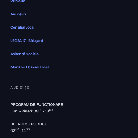
Primărie
Anunțuri
Consiliul Local
LEGEA 17 - Bălușeni
Asitență Socială
Monitorul Oficial Local
AUDIENȚE:
PROGRAM DE FUNCȚIONARE
00
00
Luni - Vineri: 08
- 16
RELAȚII CU PUBLICUL
00
00
08
- 14