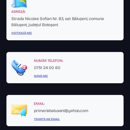
ADRESĂ:
Strada Nicolae Sofian Nr. 83, sat Bălușeni, comuna
Bălușeni, județul Botoșani
VIZITEAZĂ-NE!
NUMĂR TELEFON:
0751 24 00 60
SUNĂ-NE!
EMAIL:
primariabaluseni@yahoo.com
TRIMITE-NE EMAIL