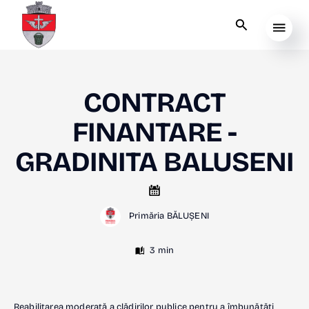
CONTRACT
FINANTARE -
GRADINITA BALUSENI
Primăria BĂLUȘENI
3 min
Reabilitarea moderată a clădirilor publice pentru a îmbunătăți