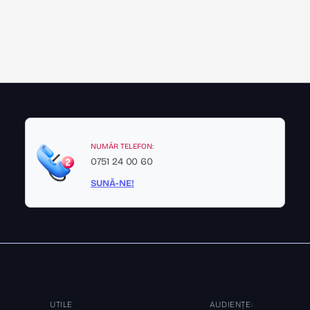
NUMĂR TELEFON:
0751 24 00 60
SUNĂ-NE!
UTILE
AUDIENȚE: