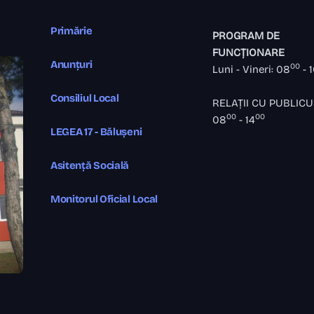
Primărie
PROGRAM DE
FUNCȚIONARE
Anunțuri
00
Luni - Vineri: 08
- 
Consiliul Local
RELAȚII CU PUBLICU
00
00
08
- 14
LEGEA 17 - Bălușeni
Asitență Socială
Monitorul Oficial Local