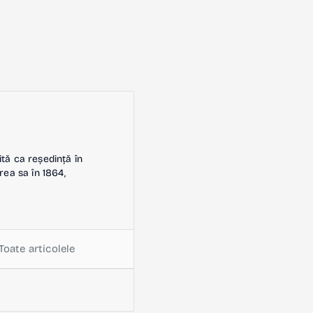
ită ca reședință în
rea sa în 1864,
Toate articolele