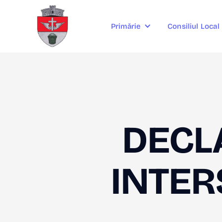
Consiliul Local
Primărie
DECLA
INTER