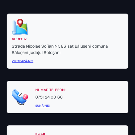
ADRESĂ:
Strada Nicolae Sofian Nr. 83, sat Bălușeni, comuna
Bălușeni, județul Botoșani
VIZITEAZĂ-NE!
NUMĂR TELEFON:
0751 24 00 60
SUNĂ-NE!
EMAIL: