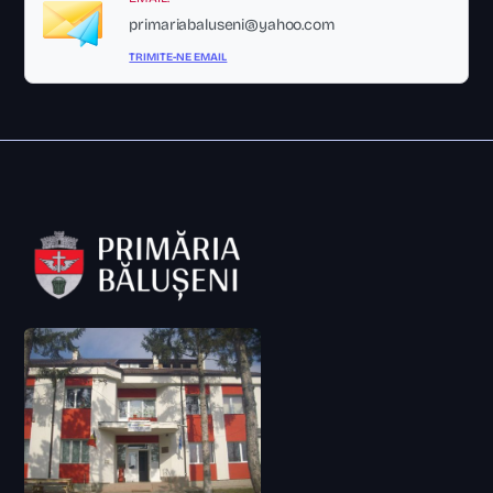
primariabaluseni@yahoo.com
TRIMITE-NE EMAIL