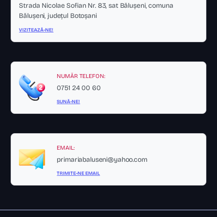
Strada Nicolae Sofian Nr. 83, sat Bălușeni, comuna
Bălușeni, județul Botoșani
VIZITEAZĂ-NE!
NUMĂR TELEFON:
0751 24 00 60
SUNĂ-NE!
EMAIL:
primariabaluseni@yahoo.com
TRIMITE-NE EMAIL