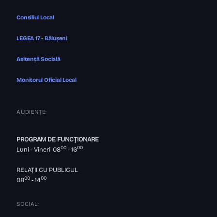
Consiliul Local
LEGEA 17 - Bălușeni
Asitență Socială
Monitorul Oficial Local
AUDIENȚE:
PROGRAM DE FUNCȚIONARE
00
00
Luni - Vineri: 08
- 16
RELAȚII CU PUBLICUL
00
00
08
- 14
SOCIAL: