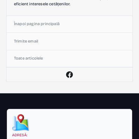
eficient interesele cetățenilor.
Înapoi pagina principală
Trimite email
Toate articolele
ADRESĂ: