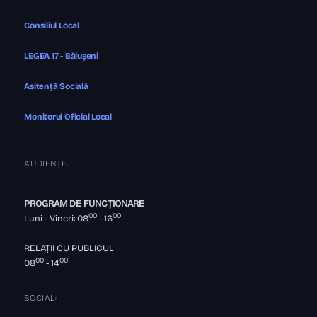
Consiliul Local
LEGEA 17 - Bălușeni
Asitență Socială
Monitorul Oficial Local
AUDIENȚE:
PROGRAM DE FUNCȚIONARE
00
00
Luni - Vineri: 08
- 16
RELAȚII CU PUBLICUL
00
00
08
- 14
SOCIAL: