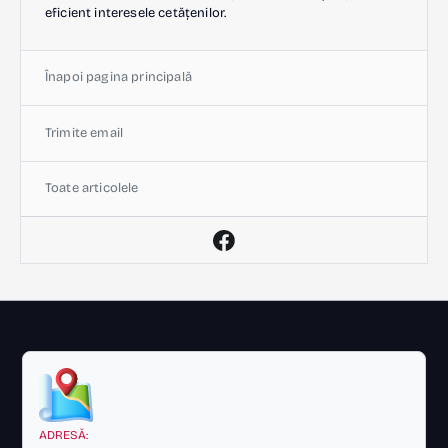
eficient interesele cetățenilor.
Înapoi pagina principală
Trimite email
Toate articolele
ADRESĂ: