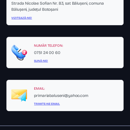
Strada Nicolae Sofian Nr. 83, sat Bălușeni, comuna
Bălușeni, județul Botoșani
VIZITEAZĂ-NE!
NUMĂR TELEFON:
0751 24 00 60
SUNĂ-NE!
EMAIL:
primariabaluseni@yahoo.com
TRIMITE-NE EMAIL