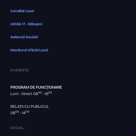
Consiliul Local
LEGEA 17 - Bălușeni
Asitență Socială
Monitorul Oficial Local
AUDIENȚE:
PROGRAM DE FUNCȚIONARE
00
00
Luni - Vineri: 08
- 16
RELAȚII CU PUBLICUL
00
00
08
- 14
SOCIAL: