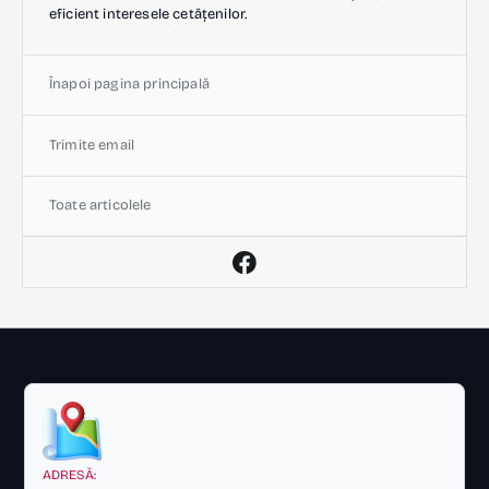
eficient interesele cetățenilor.
Înapoi pagina principală
Trimite email
Toate articolele
ADRESĂ: