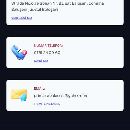
Strada Nicolae Sofian Nr. 83, sat Bălușeni, comuna
Bălușeni, județul Botoșani
VIZITEAZĂ-NE!
NUMĂR TELEFON:
0751 24 00 60
SUNĂ-NE!
EMAIL:
primariabaluseni@yahoo.com
TRIMITE-NE EMAIL