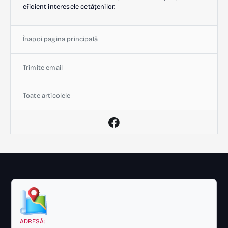
eficient interesele cetățenilor.
Înapoi pagina principală
Trimite email
Toate articolele
ADRESĂ: