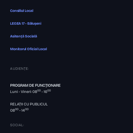
Consiliul Local
LEGEA 17 - Bălușeni
Asitență Socială
Monitorul Oficial Local
AUDIENȚE:
PROGRAM DE FUNCȚIONARE
00
00
Luni - Vineri: 08
- 16
RELAȚII CU PUBLICUL
00
00
08
- 14
SOCIAL: