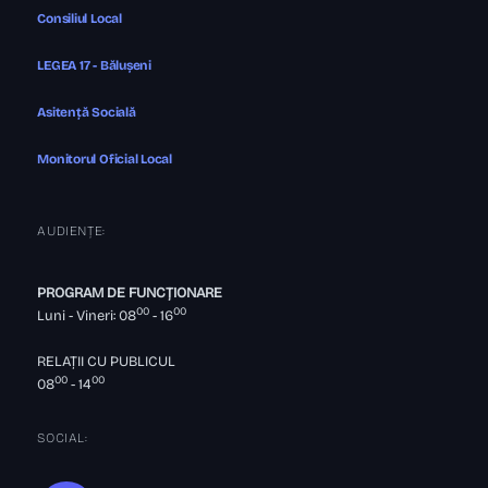
Consiliul Local
LEGEA 17 - Bălușeni
Asitență Socială
Monitorul Oficial Local
AUDIENȚE:
PROGRAM DE FUNCȚIONARE
00
00
Luni - Vineri: 08
- 16
RELAȚII CU PUBLICUL
00
00
08
- 14
SOCIAL: