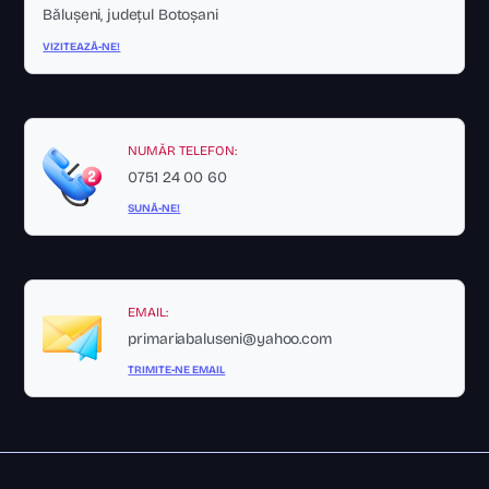
Bălușeni, județul Botoșani
VIZITEAZĂ-NE!
NUMĂR TELEFON:
0751 24 00 60
SUNĂ-NE!
EMAIL:
primariabaluseni@yahoo.com
TRIMITE-NE EMAIL