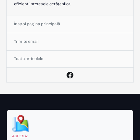
eficient interesele cetățenilor.
Înapoi pagina principală
Trimite email
Toate articolele
ADRESĂ: