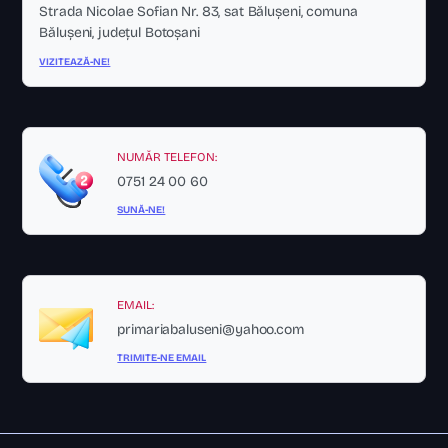
Strada Nicolae Sofian Nr. 83, sat Bălușeni, comuna
Bălușeni, județul Botoșani
VIZITEAZĂ-NE!
NUMĂR TELEFON:
0751 24 00 60
SUNĂ-NE!
EMAIL:
primariabaluseni@yahoo.com
TRIMITE-NE EMAIL