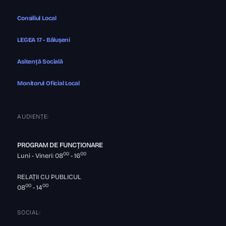
Consiliul Local
LEGEA 17 - Bălușeni
Asitență Socială
Monitorul Oficial Local
AUDIENȚE:
PROGRAM DE FUNCȚIONARE
00
00
Luni - Vineri: 08
- 16
RELAȚII CU PUBLICUL
00
00
08
- 14
SOCIAL: