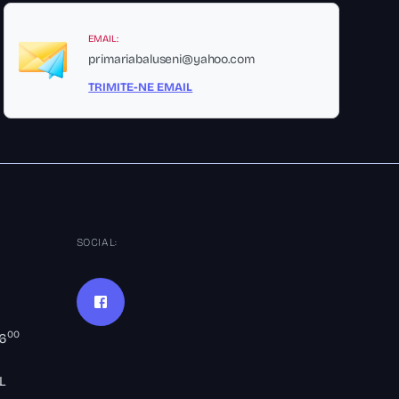
EMAIL:
primariabaluseni@yahoo.com
TRIMITE-NE EMAIL
SOCIAL:
00
16
L