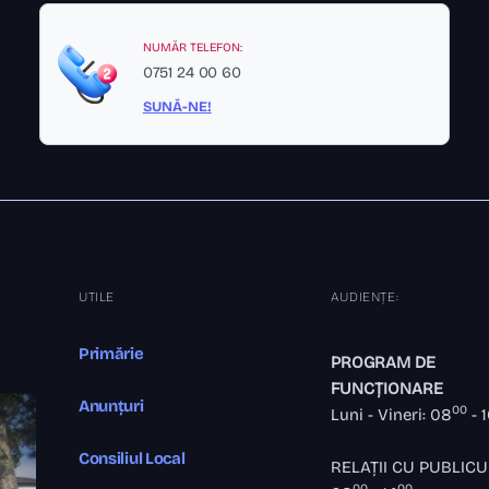
NUMĂR TELEFON:
0751 24 00 60
SUNĂ-NE!
UTILE
AUDIENȚE:
Primărie
PROGRAM DE
FUNCȚIONARE
Anunțuri
00
Luni - Vineri: 08
- 
Consiliul Local
RELAȚII CU PUBLICU
00
00