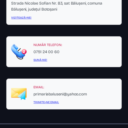
Strada Nicolae Sofian Nr. 83, sat Bălușeni, comuna
Bălușeni, județul Botoșani
VIZITEAZĂ-NE!
NUMĂR TELEFON:
0751 24 00 60
SUNĂ-NE!
EMAIL:
primariabaluseni@yahoo.com
TRIMITE-NE EMAIL