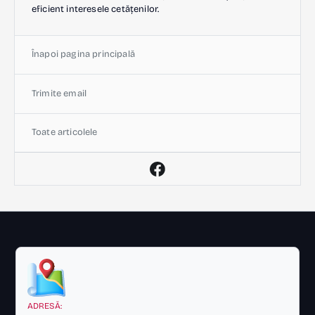
eficient interesele cetățenilor.
Înapoi pagina principală
Trimite email
Toate articolele
ADRESĂ: