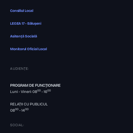
Consiliul Local
LEGEA 17 - Bălușeni
Asitență Socială
Monitorul Oficial Local
AUDIENȚE:
PROGRAM DE FUNCȚIONARE
00
00
Luni - Vineri: 08
- 16
RELAȚII CU PUBLICUL
00
00
08
- 14
SOCIAL: