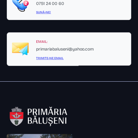
0751 24 00 60
SUNĂ-NE!
EMAIL:
primariabaluseni@yahoo.com
TRIMITE-NE EMAIL