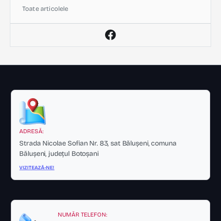
Toate articolele
ADRESĂ:
Strada Nicolae Sofian Nr. 83, sat Bălușeni, comuna
Bălușeni, județul Botoșani
VIZITEAZĂ-NE!
NUMĂR TELEFON: