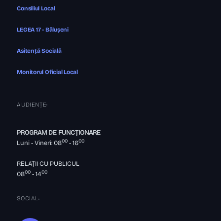
Consiliul Local
LEGEA 17 - Bălușeni
Asitență Socială
Monitorul Oficial Local
AUDIENȚE:
PROGRAM DE FUNCȚIONARE
00
00
Luni - Vineri: 08
- 16
RELAȚII CU PUBLICUL
00
00
08
- 14
SOCIAL: