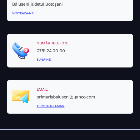
Bălușeni, județul Botoșani
VIZITEAZĂ-NE!
NUMĂR TELEFON:
0751 24 00 60
SUNĂ-NE!
EMAIL:
primariabaluseni@yahoo.com
TRIMITE-NE EMAIL