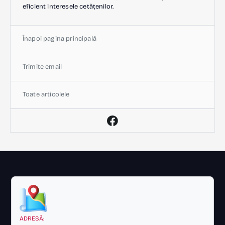
eficient interesele cetățenilor.
Înapoi pagina principală
Trimite email
Toate articolele
ADRESĂ: