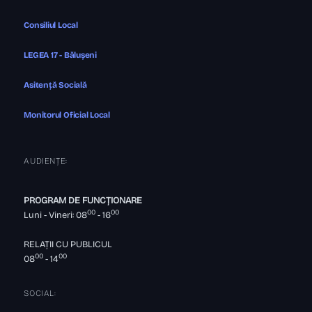
Consiliul Local
LEGEA 17 - Bălușeni
Asitență Socială
Monitorul Oficial Local
AUDIENȚE:
PROGRAM DE FUNCȚIONARE
00
00
Luni - Vineri: 08
- 16
RELAȚII CU PUBLICUL
00
00
08
- 14
SOCIAL: