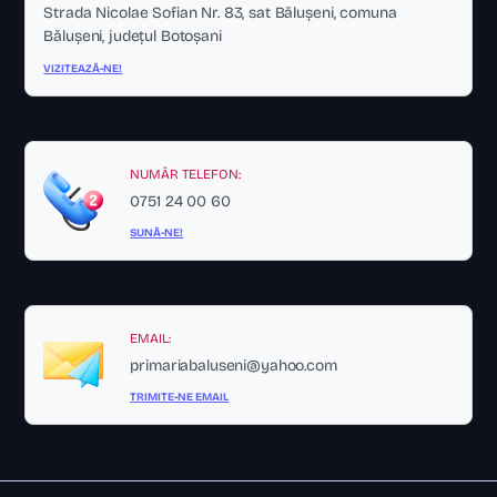
Strada Nicolae Sofian Nr. 83, sat Bălușeni, comuna
Bălușeni, județul Botoșani
VIZITEAZĂ-NE!
NUMĂR TELEFON:
0751 24 00 60
SUNĂ-NE!
EMAIL:
primariabaluseni@yahoo.com
TRIMITE-NE EMAIL