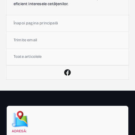
eficient interesele cetățenilor.
Înapoi pagina principală
Trimite email
Toate articolele
ADRESĂ: