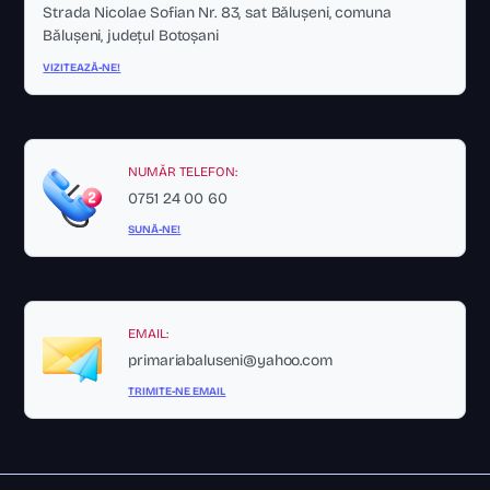
Strada Nicolae Sofian Nr. 83, sat Bălușeni, comuna
Bălușeni, județul Botoșani
VIZITEAZĂ-NE!
NUMĂR TELEFON:
0751 24 00 60
SUNĂ-NE!
EMAIL:
primariabaluseni@yahoo.com
TRIMITE-NE EMAIL