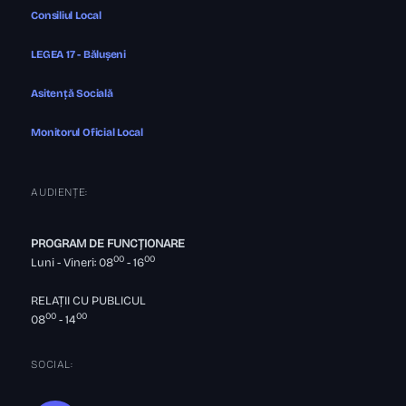
Consiliul Local
LEGEA 17 - Bălușeni
Asitență Socială
Monitorul Oficial Local
AUDIENȚE:
PROGRAM DE FUNCȚIONARE
00
00
Luni - Vineri: 08
- 16
RELAȚII CU PUBLICUL
00
00
08
- 14
SOCIAL: