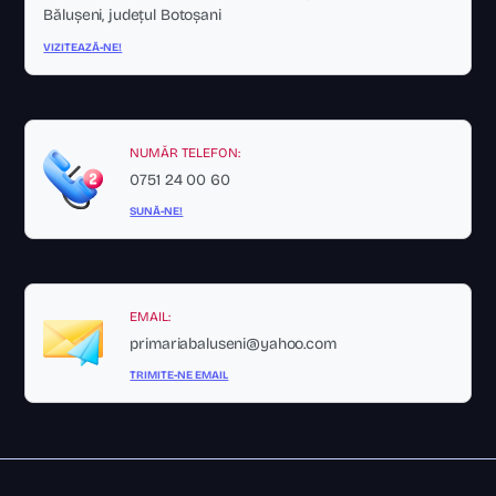
Bălușeni, județul Botoșani
VIZITEAZĂ-NE!
NUMĂR TELEFON:
0751 24 00 60
SUNĂ-NE!
EMAIL:
primariabaluseni@yahoo.com
TRIMITE-NE EMAIL