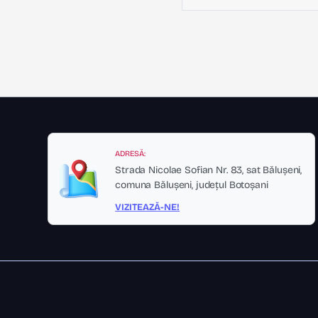
ADRESĂ:
Strada Nicolae Sofian Nr. 83, sat Bălușeni,
comuna Bălușeni, județul Botoșani
VIZITEAZĂ-NE!