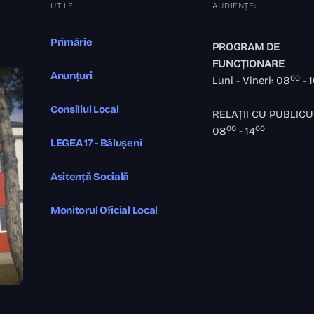
UTILE
AUDIENȚE:
Primărie
PROGRAM DE
FUNCȚIONARE
Anunțuri
00
Luni - Vineri: 08
- 
Consiliul Local
RELAȚII CU PUBLICU
00
00
08
- 14
LEGEA 17 - Bălușeni
Asitență Socială
Monitorul Oficial Local