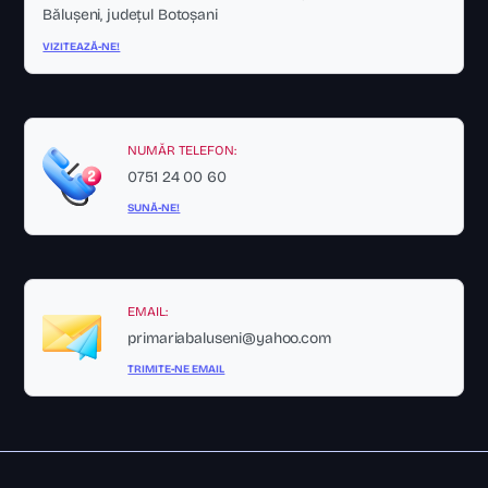
Bălușeni, județul Botoșani
VIZITEAZĂ-NE!
NUMĂR TELEFON:
0751 24 00 60
SUNĂ-NE!
EMAIL:
primariabaluseni@yahoo.com
TRIMITE-NE EMAIL