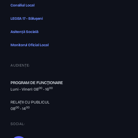
Consiliul Local
LEGEA 17 - Bălușeni
Asitență Socială
Monitorul Oficial Local
AUDIENȚE:
PROGRAM DE FUNCȚIONARE
00
00
Luni - Vineri: 08
- 16
RELAȚII CU PUBLICUL
00
00
08
- 14
SOCIAL: