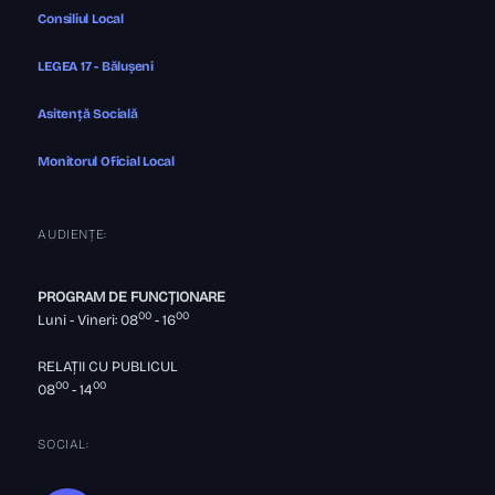
Consiliul Local
LEGEA 17 - Bălușeni
Asitență Socială
Monitorul Oficial Local
AUDIENȚE:
PROGRAM DE FUNCȚIONARE
00
00
Luni - Vineri: 08
- 16
RELAȚII CU PUBLICUL
00
00
08
- 14
SOCIAL: