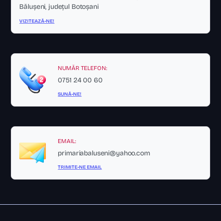
Bălușeni, județul Botoșani
VIZITEAZĂ-NE!
NUMĂR TELEFON:
0751 24 00 60
SUNĂ-NE!
EMAIL:
primariabaluseni@yahoo.com
TRIMITE-NE EMAIL