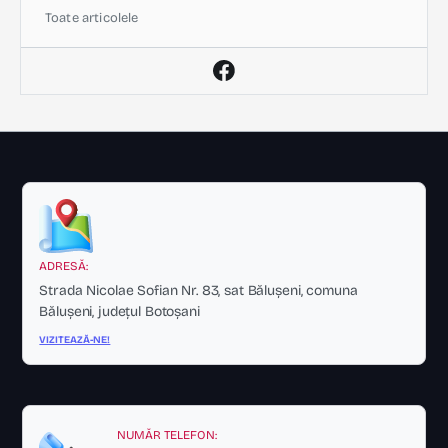
Toate articolele
ADRESĂ:
Strada Nicolae Sofian Nr. 83, sat Bălușeni, comuna
Bălușeni, județul Botoșani
VIZITEAZĂ-NE!
NUMĂR TELEFON: