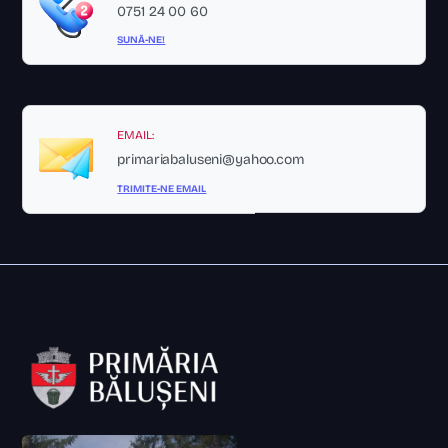
0751 24 00 60
SUNĂ-NE!
EMAIL:
primariabaluseni@yahoo.com
TRIMITE-NE EMAIL