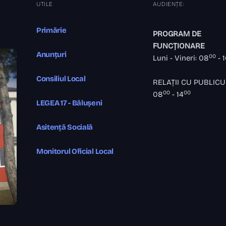
UTILE
AUDIENȚE:
Primărie
PROGRAM DE
FUNCȚIONARE
Anunțuri
00
Luni - Vineri: 08
- 
Consiliul Local
RELAȚII CU PUBLICU
00
00
08
- 14
LEGEA 17 - Bălușeni
Asitență Socială
Monitorul Oficial Local