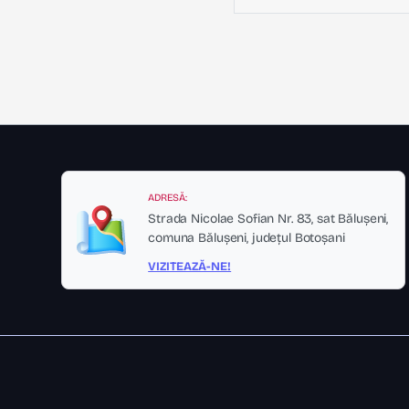
ADRESĂ:
Strada Nicolae Sofian Nr. 83, sat Bălușeni,
comuna Bălușeni, județul Botoșani
VIZITEAZĂ-NE!