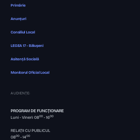
Primărie
Anunțuri
Consiliul Local
LEGEA 17 - Bălușeni
Asitență Socială
Monitorul Oficial Local
AUDIENȚE:
PROGRAM DE FUNCȚIONARE
00
00
Luni - Vineri: 08
- 16
RELAȚII CU PUBLICUL
00
00
08
- 14