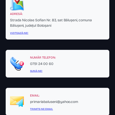
ADRESĂ:
Strada Nicolae Sofian Nr. 83, sat Bălușeni, comuna
Bălușeni, județul Botoșani
VIZITEAZĂ-NE!
NUMĂR TELEFON:
0751 24 00 60
SUNĂ-NE!
EMAIL:
primariabaluseni@yahoo.com
TRIMITE-NE EMAIL