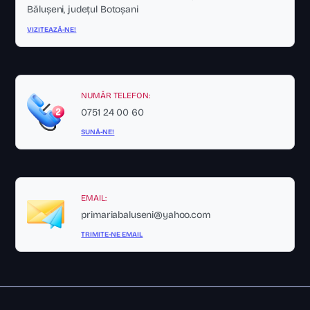
Bălușeni, județul Botoșani
VIZITEAZĂ-NE!
NUMĂR TELEFON:
0751 24 00 60
SUNĂ-NE!
EMAIL:
primariabaluseni@yahoo.com
TRIMITE-NE EMAIL