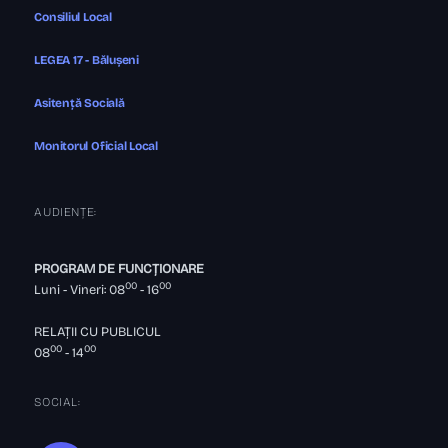
Consiliul Local
LEGEA 17 - Bălușeni
Asitență Socială
Monitorul Oficial Local
AUDIENȚE:
PROGRAM DE FUNCȚIONARE
00
00
Luni - Vineri: 08
- 16
RELAȚII CU PUBLICUL
00
00
08
- 14
SOCIAL: