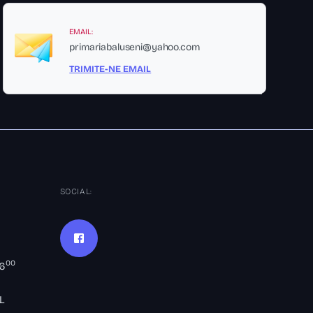
EMAIL:
primariabaluseni@yahoo.com
TRIMITE-NE EMAIL
SOCIAL:
00
16
L