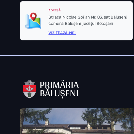
ADRESĂ:
Strada Nicolae Sofian Nr. 83, sat Bălușeni,
comuna Bălușeni, județul Botoșani
VIZITEAZĂ-NE!