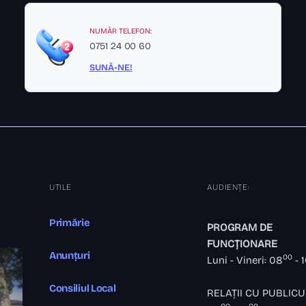
NUMĂR TELEFON:
0751 24 00 60
SUNĂ-NE!
UTILE
AUDIENȚE:
Primărie
PROGRAM DE
FUNCȚIONARE
Anunțuri
00
Luni - Vineri: 08
- 
Consiliul Local
RELAȚII CU PUBLICU