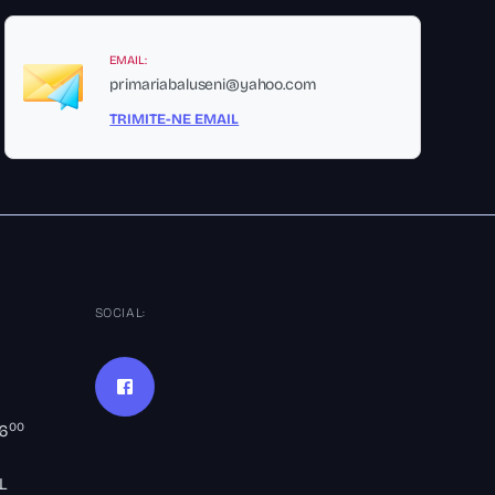
EMAIL:
primariabaluseni@yahoo.com
TRIMITE-NE EMAIL
SOCIAL:
00
16
L