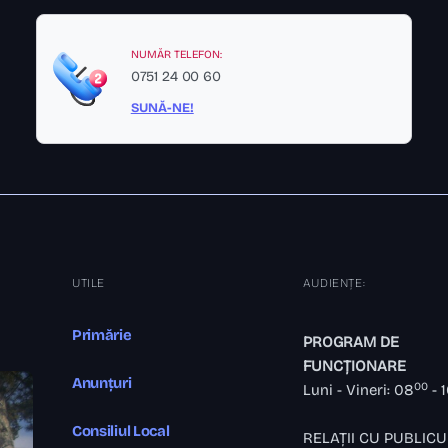
NUMĂR TELEFON:
0751 24 00 60
SUNĂ-NE!
UTILE
AUDIENȚE:
Primărie
PROGRAM DE
FUNCȚIONARE
Anunțuri
00
Luni - Vineri: 08
- 
Consiliul Local
RELAȚII CU PUBLICU