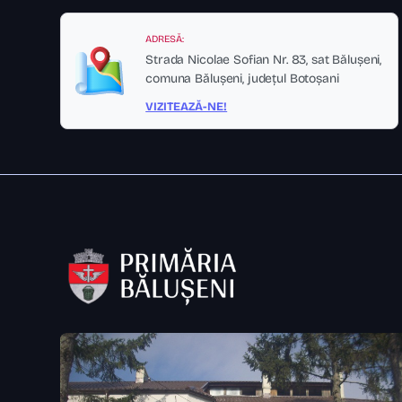
ADRESĂ:
Strada Nicolae Sofian Nr. 83, sat Bălușeni,
comuna Bălușeni, județul Botoșani
VIZITEAZĂ-NE!