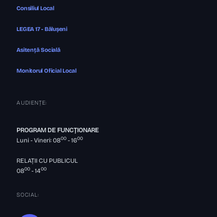
Consiliul Local
LEGEA 17 - Bălușeni
Asitență Socială
Monitorul Oficial Local
AUDIENȚE:
PROGRAM DE FUNCȚIONARE
00
00
Luni - Vineri: 08
- 16
RELAȚII CU PUBLICUL
00
00
08
- 14
SOCIAL: