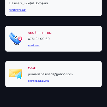
Bălușeni, județul Botoșani
VIZITEAZĂ-NE!
NUMĂR TELEFON:
0751 24 00 60
SUNĂ-NE!
EMAIL:
primariabaluseni@yahoo.com
TRIMITE-NE EMAIL