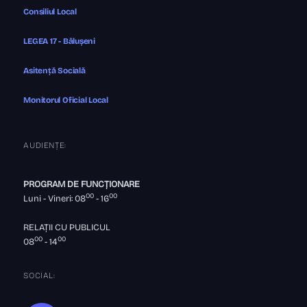
Consiliul Local
LEGEA 17 - Bălușeni
Asitență Socială
Monitorul Oficial Local
AUDIENȚE:
PROGRAM DE FUNCȚIONARE
00
00
Luni - Vineri: 08
- 16
RELAȚII CU PUBLICUL
00
00
08
- 14
SOCIAL: