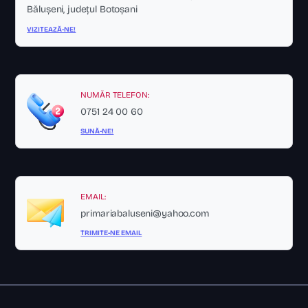
Bălușeni, județul Botoșani
VIZITEAZĂ-NE!
NUMĂR TELEFON:
0751 24 00 60
SUNĂ-NE!
EMAIL:
primariabaluseni@yahoo.com
TRIMITE-NE EMAIL