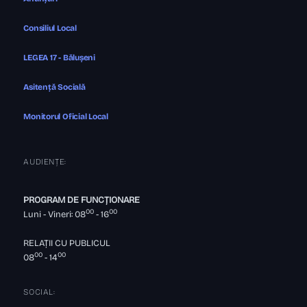
Consiliul Local
LEGEA 17 - Bălușeni
Asitență Socială
Monitorul Oficial Local
AUDIENȚE:
PROGRAM DE FUNCȚIONARE
00
00
Luni - Vineri: 08
- 16
RELAȚII CU PUBLICUL
00
00
08
- 14
SOCIAL: