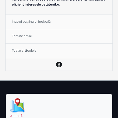
eficient interesele cetățenilor.
Înapoi pagina principală
Trimite email
Toate articolele
ADRESĂ: