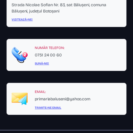
Strada Nicolae Sofian Nr. 83, sat Bălușeni, comuna
Bălușeni, județul Botoșani
VIZITEAZĂ-NE!
NUMĂR TELEFON:
0751 24 00 60
SUNĂ-NE!
EMAIL:
primariabaluseni@yahoo.com
TRIMITE-NE EMAIL