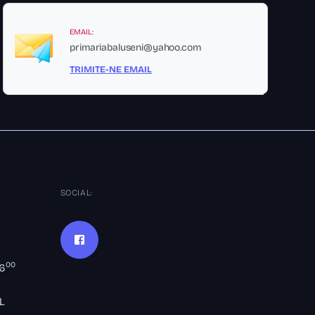
EMAIL:
primariabaluseni@yahoo.com
TRIMITE-NE EMAIL
SOCIAL:
00
16
L