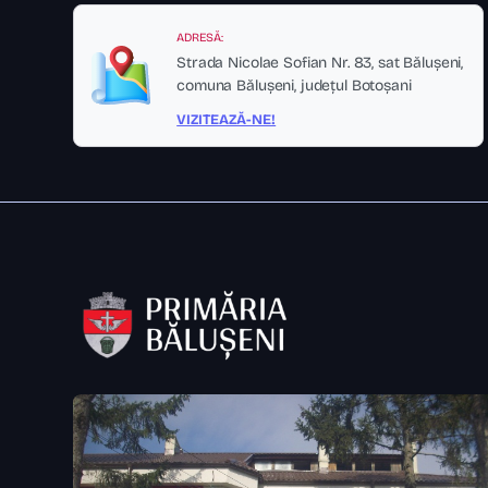
ADRESĂ:
Strada Nicolae Sofian Nr. 83, sat Bălușeni,
comuna Bălușeni, județul Botoșani
VIZITEAZĂ-NE!