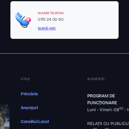
NUMĂR TELEFON:
0751 24 00 60
SUNĂ-NE!
UTILE
AUDIENȚE:
Primărie
PROGRAM DE
FUNCȚIONARE
Anunțuri
00
Luni - Vineri: 08
- 
Consiliul Local
RELAȚII CU PUBLICU