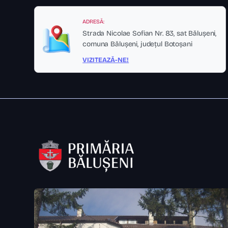
ADRESĂ:
Strada Nicolae Sofian Nr. 83, sat Bălușeni,
comuna Bălușeni, județul Botoșani
VIZITEAZĂ-NE!