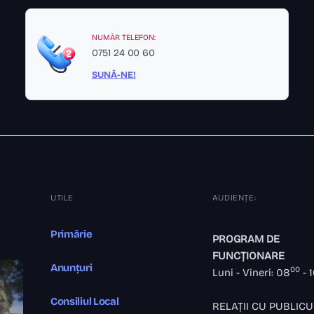
NUMĂR TELEFON:
0751 24 00 60
SUNĂ-NE!
UTILE
AUDIENȚE:
Primărie
PROGRAM DE
FUNCȚIONARE
Anunțuri
00
Luni - Vineri: 08
- 
Consiliul Local
RELAȚII CU PUBLICU