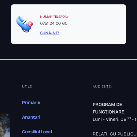
NUMĂR TELEFON:
0751 24 00 60
SUNĂ-NE!
UTILE
AUDIENȚE:
Primărie
PROGRAM DE
FUNCȚIONARE
Anunțuri
00
Luni - Vineri: 08
- 
Consiliul Local
RELAȚII CU PUBLICU