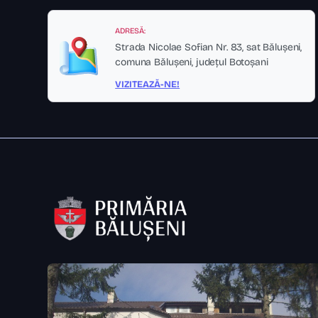
ADRESĂ:
Strada Nicolae Sofian Nr. 83, sat Bălușeni,
comuna Bălușeni, județul Botoșani
VIZITEAZĂ-NE!