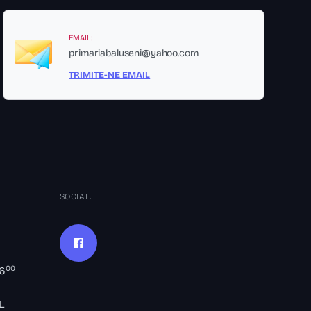
EMAIL:
primariabaluseni@yahoo.com
TRIMITE-NE EMAIL
SOCIAL:
00
16
L