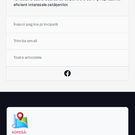
eficient interesele cetățenilor.
Înapoi pagina principală
Trimite email
Toate articolele
ADRESĂ: