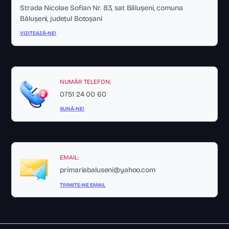
Strada Nicolae Sofian Nr. 83, sat Bălușeni, comuna
Bălușeni, județul Botoșani
VIZITEAZĂ-NE!
NUMĂR TELEFON:
0751 24 00 60
SUNĂ-NE!
EMAIL:
primariabaluseni@yahoo.com
TRIMITE-NE EMAIL