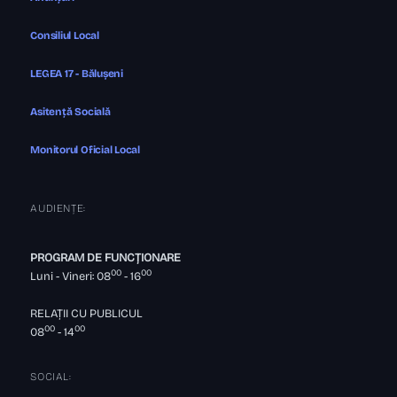
Consiliul Local
LEGEA 17 - Bălușeni
Asitență Socială
Monitorul Oficial Local
AUDIENȚE:
PROGRAM DE FUNCȚIONARE
00
00
Luni - Vineri: 08
- 16
RELAȚII CU PUBLICUL
00
00
08
- 14
SOCIAL: